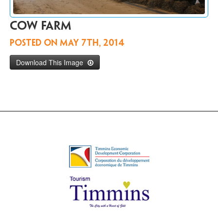
Communiquer
avec
cow farm
nous
EN
Posted on
May 7th, 2014
Download This Image