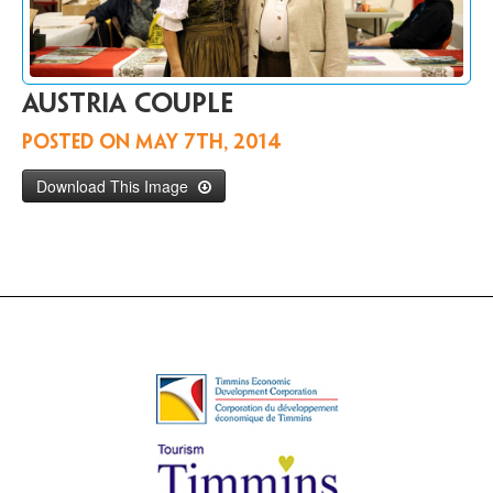
Communiquer
avec
nous
EN
Austria couple
Posted on
May 7th, 2014
Download This Image