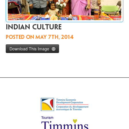
Communiquer
avec
nous
EN
Indian culture
Posted on
May 7th, 2014
Download This Image