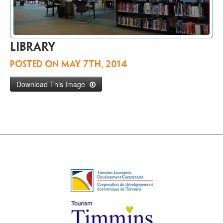
Communiquer
avec
nous
EN
Library
Posted on
May 7th, 2014
Download This Image