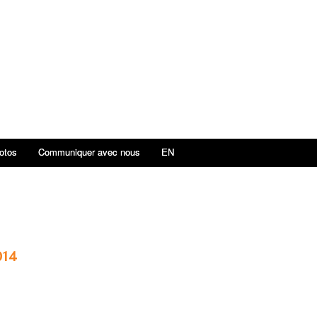
otos
Communiquer avec nous
EN
014