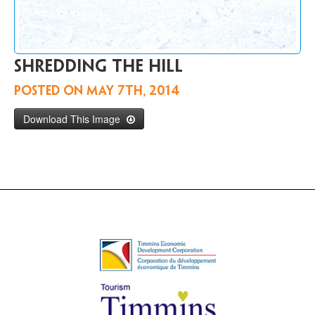
Communiquer
avec
nous
EN
Shredding the hill
Posted on
May 7th, 2014
Download This Image