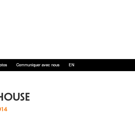
otos
Communiquer avec nous
EN
house
014