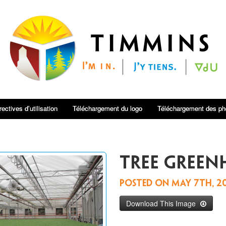
rectives d’utilisation
Téléchargement du logo
Téléchargement des ph
tree green
Posted on
May 7th, 2
Download This Image