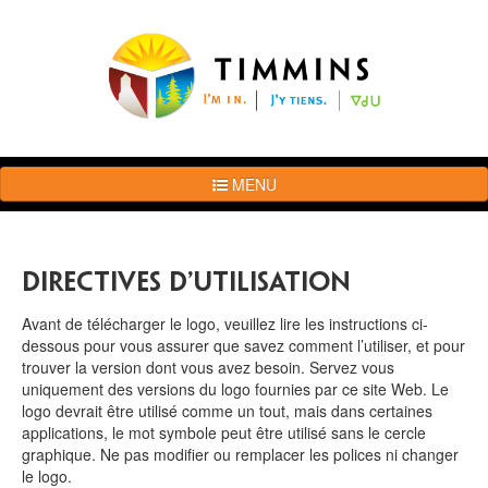
Accueil
MENU
L’histoire
de
la
marque
Directives d’utilisation
Directives
Avant de télécharger le logo, veuillez lire les instructions ci-
d’utilisation
dessous pour vous assurer que savez comment l’utiliser, et pour
Téléchargement
trouver la version dont vous avez besoin. Servez vous
du
uniquement des versions du logo fournies par ce site Web. Le
logo
logo devrait être utilisé comme un tout, mais dans certaines
applications, le mot symbole peut être utilisé sans le cercle
Téléchargement
graphique. Ne pas modifier ou remplacer les polices ni changer
des
le logo.
photos